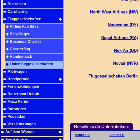
Busreisen
Carsharing
North West Airlines (NW)
Fluggesellschaften
Norwegian (DY)
Airline Fan Sites
Billigflieger
Nepal Airlines (RA)
Business Charter
Charterflug
Nok Air (DD)
Handgepäck
Novair (NVR)
Linienfluggesellschaften
Mietwagen
Fluggesellschaften Berlin
Hotelportale
Ferienwohnungen
Bauernhof Urlaub
Finca Ferien
Paradores
Pousadas
Versicherungen
Auf dem Wasser
Airlines A
Airlines B
Spezialreisen