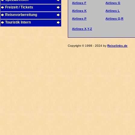
Airlines F
Airlines G
Freizeit / Tickets
Airlines K
Airlines L
Reisevorbereitung
Airlines P
Airlines Q,R
Touristik Intern
Airlines X,Y,Z
Copyright © 1998 - 2024 by
Reiselinks.de