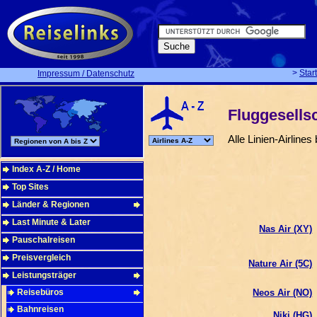
>
Star
Impressum / Datenschutz
Fluggesells
Alle Linien-Airlin
Index A-Z / Home
Top Sites
Länder & Regionen
Last Minute & Later
Nas Air (XY)
Pauschalreisen
Preisvergleich
Nature Air (5C)
Leistungsträger
Reisebüros
Neos Air (NO)
Bahnreisen
Niki (HG)