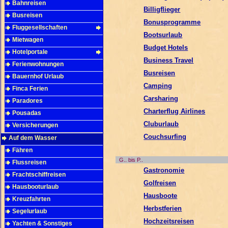
Bahnreisen
Billigflieger
Busreisen
Bonusprogramme
Fluggesellschaften
Bootsurlaub
Mietwagen
Budget Hotels
Hotelportale
Business Travel
Ferienwohnungen
Busreisen
Bauernhof Urlaub
Camping
Finca Ferien
Carsharing
Paradores
Charterflug Airlines
Pousadas
Cluburlaub
Versicherungen
Couchsurfing
Auf dem Wasser
Fähren
G.. bis P..
Flussreisen
Gastronomie
Frachtschiffreisen
Golfreisen
Hausbooturlaub
Hausboote
Kreuzfahrten
Herbstferien
Segelurlaub
Hochzeitsreisen
Yachten & Sonstiges