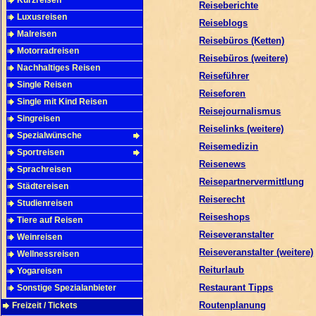
Kurzreisen
Reiseberichte
Luxusreisen
Reiseblogs
Malreisen
Reisebüros (Ketten)
Motorradreisen
Reisebüros (weitere)
Nachhaltiges Reisen
Reiseführer
Single Reisen
Reiseforen
Single mit Kind Reisen
Reisejournalismus
Singreisen
Reiselinks (weitere)
Spezialwünsche
Reisemedizin
Sportreisen
Reisenews
Sprachreisen
Reisepartnervermittlung
Städtereisen
Reiserecht
Studienreisen
Reiseshops
Tiere auf Reisen
Reiseveranstalter
Weinreisen
Reiseveranstalter (weitere)
Wellnessreisen
Reiturlaub
Yogareisen
Restaurant Tipps
Sonstige Spezialanbieter
Routenplanung
Freizeit / Tickets