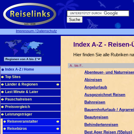
Impressum / Datenschutz
Index A-Z - Reisen-
Hier finden Sie alle Rubriken n
A.. bis F..
Index A-Z / Home
Abenteuer- und Naturreise
Top Sites
Abireisen
Länder & Regionen
Angelurlaub
Last Minute & Later
Ausgezeichnet Reisen
Pauschalreisen
Bahnreisen
Preisvergleich
Bauernhofurlaub / Agrarre
Leistungsträger
Beautyreisen
Reiseveranstalter
Behindertenreisen
Reisebüros
Best Ager Reisen (55plus)