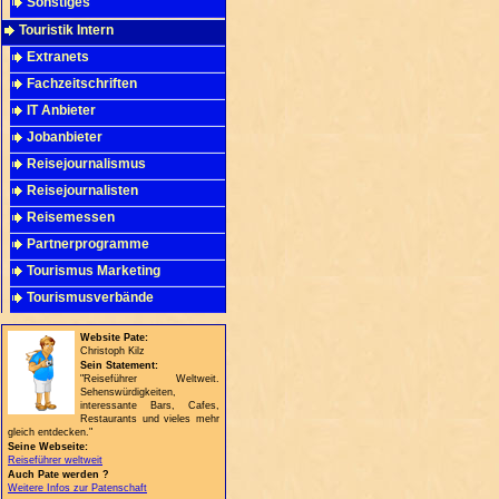
Sonstiges
Touristik Intern
Extranets
Fachzeitschriften
IT Anbieter
Jobanbieter
Reisejournalismus
Reisejournalisten
Reisemessen
Partnerprogramme
Tourismus Marketing
Tourismusverbände
Website Pate:
Christoph Kilz
Sein Statement:
"Reiseführer Weltweit.
Sehenswürdigkeiten,
interessante Bars, Cafes,
Restaurants und vieles mehr
gleich entdecken."
Seine Webseite:
Reiseführer weltweit
Auch Pate werden ?
Weitere Infos zur Patenschaft