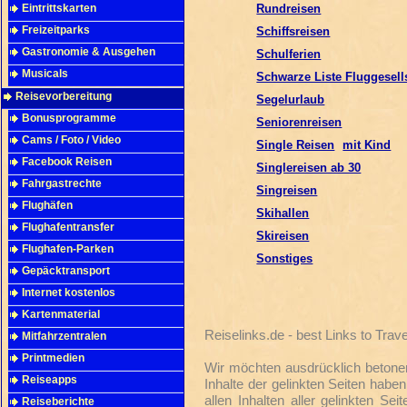
Eintrittskarten
Rundreisen
Freizeitparks
Schiffsreisen
Gastronomie & Ausgehen
Schulferien
Musicals
Schwarze Liste Fluggesell
Reisevorbereitung
Segelurlaub
Bonusprogramme
Seniorenreisen
Cams / Foto / Video
Single Reisen
mit Kind
Facebook Reisen
Singlereisen ab 30
Fahrgastrechte
Singreisen
Flughäfen
Skihallen
Flughafentransfer
Skireisen
Flughafen-Parken
Sonstiges
Gepäcktransport
Internet kostenlos
Kartenmaterial
Reiselinks.de - best Links to Tra
Mitfahrzentralen
Printmedien
Wir möchten ausdrücklich betonen,
Reiseapps
Inhalte der gelinkten Seiten habe
allen Inhalten aller gelinkten S
Reiseberichte