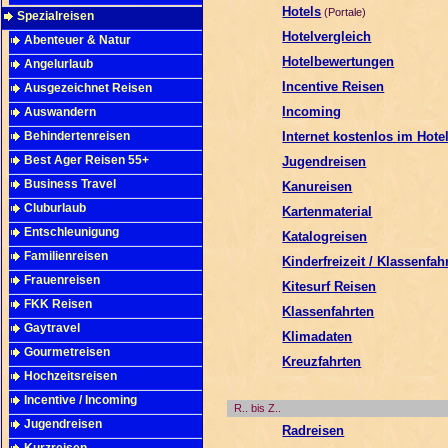
Hotels
(Portale)
Spezialreisen
Hotelvergleich
Abenteuer & Natur
Hotelbewertungen
Angelurlaub
Incentive Reisen
Ausgezeichnet Reisen
Incoming
Auswandern
Behindertenreisen
Internet kostenlos im Hote
Best Ager Reisen 55+
Jugendreisen
Business Travel
Kanureisen
Cluburlaub
Kartenmaterial
Entschleunigung
Katalogreisen
Familienreisen
Kinderfreizeit / Klassenfah
Frauenreisen
Kitesurf Reisen
FKK Reisen
Klassenfahrten
Gaytravel
Klimadaten
Gourmetreisen
Kreuzfahrten
Hochzeitsreisen
Incentive / Incoming
R.. bis Z..
Jugendreisen
Radreisen