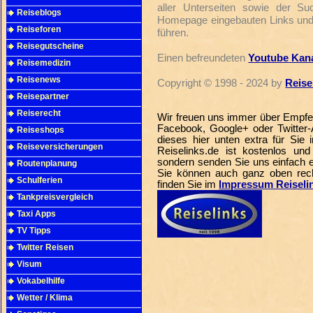
aller Unterseiten sowie der Suc
Reiseblogs
Homepage eingebauten Links und f
Reiseforen
führen.
Reisegutscheine
Einen befreundeten
Youtube Kana
Reisemedizin
Reisenews
Copyright © 1998 - 2024 by
Reise
Reisepartner
Reiserecht
Wir freuen uns immer über Empfe
Facebook, Google+ oder Twitter-
Reiseshops
dieses hier unten extra für Sie
Reiseversicherungen
Reiselinks.de ist kostenlos und
sondern senden Sie uns einfach 
Routenplanung
Sie können auch ganz oben rech
Schulferien
finden Sie im
Impressum Reiseli
Tankpreisvergleich
Taxi Apps
TV Tipps
Twitter Reisen
Visum
Vokabelhilfe
Wetter / Klima