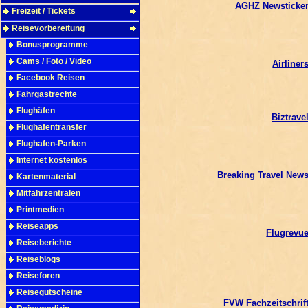
AGHZ Newsticke
Freizeit / Tickets
Reisevorbereitung
Bonusprogramme
Cams / Foto / Video
Airliner
Facebook Reisen
Fahrgastrechte
Flughäfen
Biztrave
Flughafentransfer
Flughafen-Parken
Internet kostenlos
Breaking Travel New
Kartenmaterial
Mitfahrzentralen
Printmedien
Reiseapps
Flugrevu
Reiseberichte
Reiseblogs
Reiseforen
Reisegutscheine
FVW Fachzeitschrif