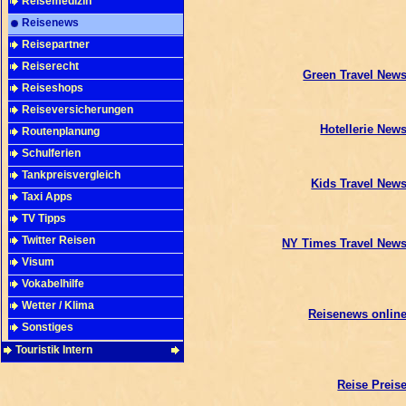
Reisemedizin
Reisenews
Reisepartner
Reiserecht
Green Travel New
Reiseshops
Reiseversicherungen
Hotellerie New
Routenplanung
Schulferien
Tankpreisvergleich
Kids Travel New
Taxi Apps
TV Tipps
Twitter Reisen
NY Times Travel New
Visum
Vokabelhilfe
Wetter / Klima
Reisenews onlin
Sonstiges
Touristik Intern
Reise Preis