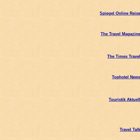
Spiegel Online Reis
The Travel Magazin
The Times Trave
Tophotel New
Touristik Aktuel
Travel Tal