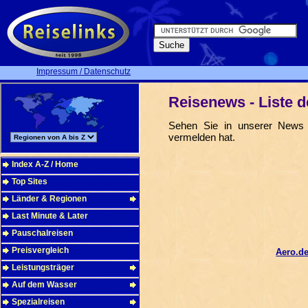
Impressum / Datenschutz
Reisenews - Liste d
Sehen Sie in unserer News A
vermelden hat.
Index A-Z / Home
Top Sites
Länder & Regionen
Last Minute & Later
Pauschalreisen
Preisvergleich
Aero.d
Leistungsträger
Auf dem Wasser
Spezialreisen