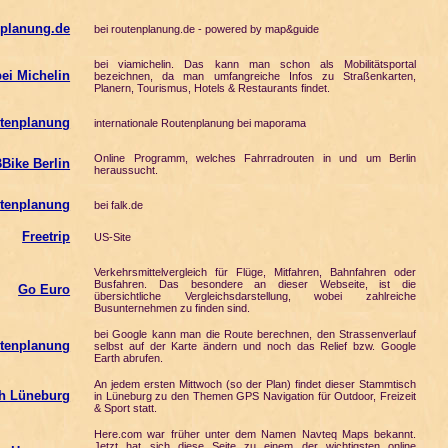
planung.de
bei routenplanung.de - powered by map&guide
bei viamichelin. Das kann man schon als Mobilitätsportal
ei Michelin
bezeichnen, da man umfangreiche Infos zu Straßenkarten,
Planern, Tourismus, Hotels & Restaurants findet.
utenplanung
internationale Routenplanung bei maporama
Online Programm, welches Fahrradrouten in und um Berlin
Bike Berlin
heraussucht.
utenplanung
bei falk.de
Freetrip
US-Site
Verkehrsmittelvergleich für Flüge, Mitfahren, Bahnfahren oder
Busfahren. Das besondere an dieser Webseite, ist die
Go Euro
übersichtliche Vergleichsdarstellung, wobei zahlreiche
Busunternehmen zu finden sind.
bei Google kann man die Route berechnen, den Strassenverlauf
tenplanung
selbst auf der Karte ändern und noch das Relief bzw. Google
Earth abrufen.
An jedem ersten Mittwoch (so der Plan) findet dieser Stammtisch
h Lüneburg
in Lüneburg zu den Themen GPS Navigation für Outdoor, Freizeit
& Sport statt.
Here.com war früher unter dem Namen Navteq Maps bekannt.
Jetzt hat sich diese Seite zu einem der wichtigsten online