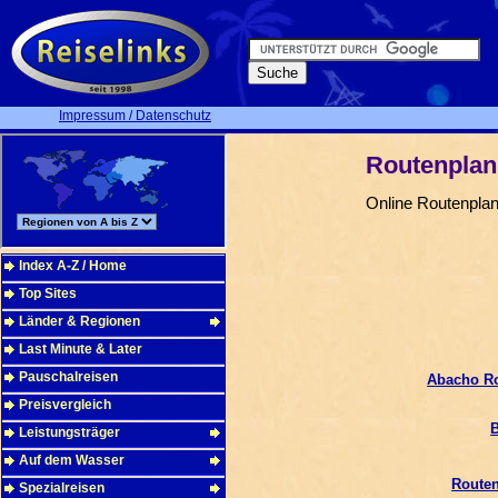
Impressum / Datenschutz
Routenpla
Online Routenplan
Index A-Z / Home
Top Sites
Länder & Regionen
Last Minute & Later
Pauschalreisen
Abacho Ro
Preisvergleich
Leistungsträger
Auf dem Wasser
Routen
Spezialreisen