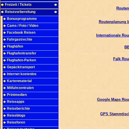
Freizeit / Tickets
Routen
Reisevorbereitung
Bonusprogramme
Routenplanung b
Cams / Foto / Video
Facebook Reisen
Internationale Ro
Fahrgastrechte
Flughäfen
BB
Flughafentransfer
Falk Ro
Flughafen-Parken
Gepäcktransport
Internet kostenlos
Kartenmaterial
Mitfahrzentralen
Printmedien
Google Maps Rou
Reiseapps
Reiseberichte
GPS Stammtisc
Reiseblogs
Reiseforen