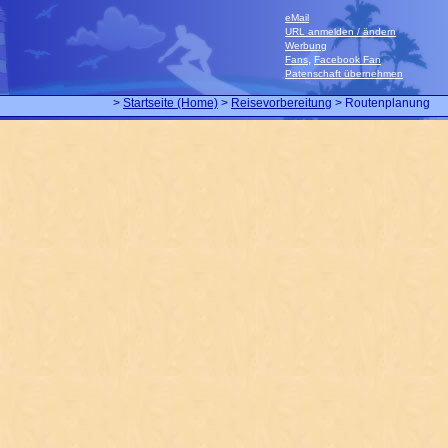
eMail
URL anmelden / ändern
Werbung
,
Fans
Facebook Fan
Patenschaft übernehmen
>
Startseite (Home)
>
Reisevorbereitung
> Routenplanung